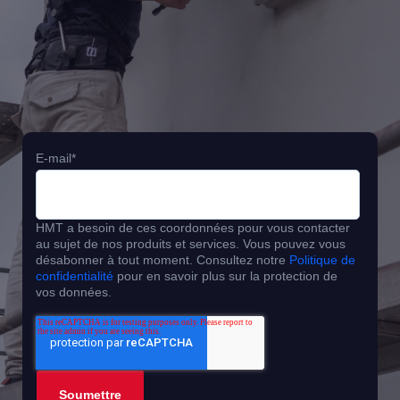
E-mail
*
HMT a besoin de ces coordonnées pour vous contacter
au sujet de nos produits et services. Vous pouvez vous
désabonner à tout moment. Consultez notre
Politique de
confidentialité
pour en savoir plus sur la protection de
vos données.